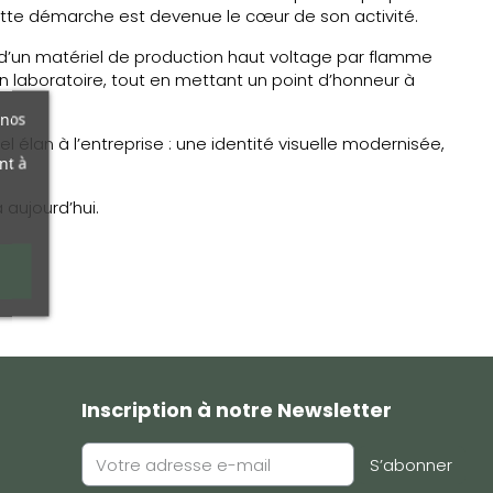
 cette démarche est devenue le cœur de son activité.
pé d’un matériel de production haut voltage par flamme
n laboratoire, tout en mettant un point d’honneur à
 nos
el élan à l’entreprise : une identité visuelle modernisée,
nt à
 aujourd’hui.
Inscription à notre Newsletter
S’abonner