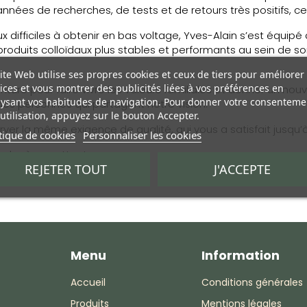
 années de recherches, de tests et de retours très positifs,
x difficiles à obtenir en bas voltage, Yves-Alain s’est équi
produits colloïdaux plus stables et performants au sein de so
ite Web utilise ses propres cookies et ceux de tiers pour améliorer
ices et vous montrer des publicités liées à vos préférences en
venture pour faire vivre les valeurs familiales et donner un nouv
ysant vos habitudes de navigation. Pour donner votre consenteme
es personnes qui partagent notre vision.
utilisation, appuyez sur le bouton Accepter.
rver la même exigence de qualité, qui vous a satisfait jusqu’à
tique de cookies
Personnaliser les cookies
dre à vos attentes.
REJETER TOUT
J'ACCEPTE
ce.
Menu
Information
Accueil
Conditions générales
Produits
Mentions légales