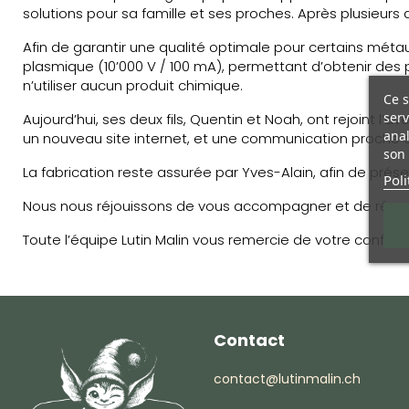
solutions pour sa famille et ses proches. Après plusieurs
Afin de garantir une qualité optimale pour certains métau
plasmique (10’000 V / 100 mA), permettant d’obtenir des 
n’utiliser aucun produit chimique.
Ce s
serv
Aujourd’hui, ses deux fils, Quentin et Noah, ont rejoint l’a
anal
un nouveau site internet, et une communication proche d
son 
La fabrication reste assurée par Yves-Alain, afin de prése
Poli
Nous nous réjouissons de vous accompagner et de répon
Toute l’équipe Lutin Malin vous remercie de votre confian
Contact
contact@lutinmalin.ch