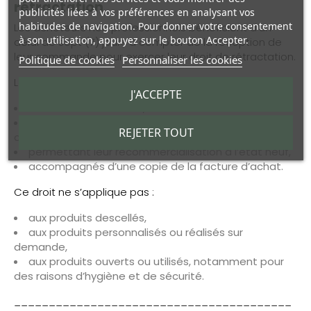
rétractation
publicités liées à vos préférences en analysant vos
habitudes de navigation. Pour donner votre consentement
Les acheteurs non professionnels bénéficient d’un
à son utilisation, appuyez sur le bouton Accepter.
délai de sept (7) jours à compter de la réception de
leur commande pour exercer leur droit de rétractation.
Politique de cookies
Personnaliser les cookies
Les produits doivent être retournés :
J'ACCEPTE
aux frais de l’acheteur,
dans leur état d’origine complet (emballage,
REJETER TOUT
accessoires, notice),
permettant leur recommercialisation à l’état neuf,
accompagnés d’une copie de la facture d’achat.
Ce droit ne s’applique pas :
aux produits descellés,
aux produits personnalisés ou réalisés sur
demande,
aux produits ouverts ou utilisés, notamment pour
des raisons d’hygiène et de sécurité.
________________________________________