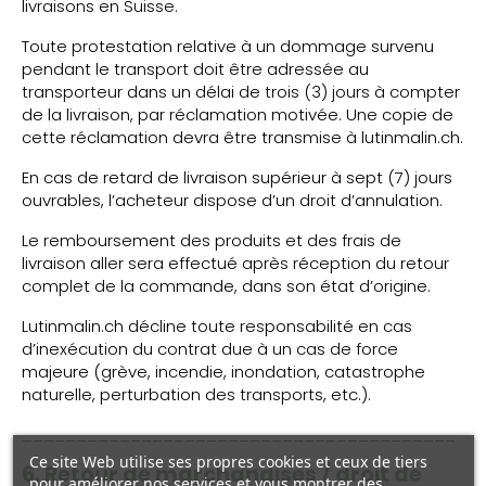
livraisons en Suisse.
Toute protestation relative à un dommage survenu
pendant le transport doit être adressée au
transporteur dans un délai de trois (3) jours à compter
de la livraison, par réclamation motivée. Une copie de
cette réclamation devra être transmise à lutinmalin.ch.
En cas de retard de livraison supérieur à sept (7) jours
ouvrables, l’acheteur dispose d’un droit d’annulation.
Le remboursement des produits et des frais de
livraison aller sera effectué après réception du retour
complet de la commande, dans son état d’origine.
Lutinmalin.ch décline toute responsabilité en cas
d’inexécution du contrat due à un cas de force
majeure (grève, incendie, inondation, catastrophe
naturelle, perturbation des transports, etc.).
________________________________________
Ce site Web utilise ses propres cookies et ceux de tiers
6. Retour de marchandises / droit de
pour améliorer nos services et vous montrer des